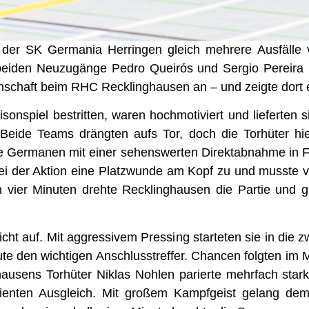
 der SK Germania Herringen gleich mehrere Ausfälle 
eiden Neuzugänge Pedro Queirós und Sergio Pereira ni
schaft beim RHC Recklinghausen an – und zeigte dort e
aisonspiel bestritten, waren hochmotiviert und lieferte
Beide Teams drängten aufs Tor, doch die Torhüter hi
ie Germanen mit einer sehenswerten Direktabnahme in F
bei der Aktion eine Platzwunde am Kopf zu und musste ve
n vier Minuten drehte Recklinghausen die Partie und g
cht auf. Mit aggressivem Pressing starteten sie in die 
ute den wichtigen Anschlusstreffer. Chancen folgten im
ausens Torhüter Niklas Nohlen parierte mehrfach stark
dienten Ausgleich. Mit großem Kampfgeist gelang d