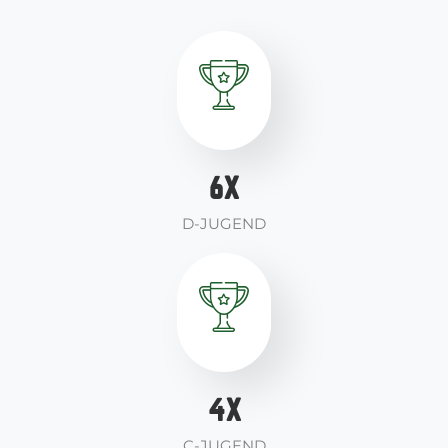
6
X
D-JUGEND
4
X
C-JUGEND